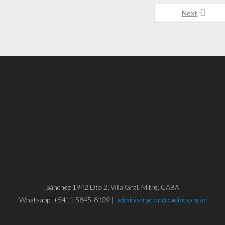
Next
Sánchez 1942 Dto 2, Villa Gral. Mitre, CABA
Whatsapp: +5411 5845-8109 |
administracion@cadipo.org.ar