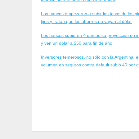
Los bancos empezaron a subir las tasas de los p
fijos y tratan que los ahorros no vayan al dólar
Los bancos subieron 4 puntos su proyección de in
y ven un dólar a $50 para fin de año
Inversores temerosos, no sólo con la Argentina: e
volumen en seguros contra default subió 40 por c