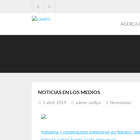
ACERCA 
NOTICIAS EN LOS MEDIOS
5 abril, 2019
admin-cadipo
Novedades
Industria y construcción mejoraron en febrero, pe
todavía sufren fuerte caída interanual