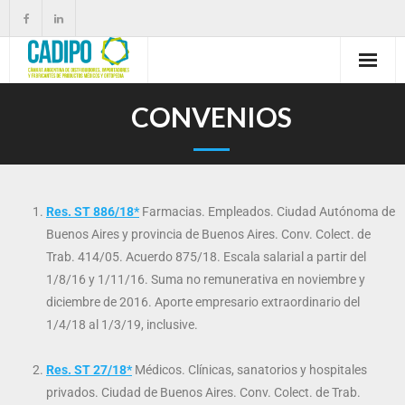
CONVENIOS
Res. ST 886/18*
Farmacias. Empleados. Ciudad Autónoma de
Buenos Aires y provincia de Buenos Aires. Conv. Colect. de
Trab. 414/05. Acuerdo 875/18. Escala salarial a partir del
1/8/16 y 1/11/16. Suma no remunerativa en noviembre y
diciembre de 2016. Aporte empresario extraordinario del
1/4/18 al 1/3/19, inclusive.
Res. ST 27/18*
Médicos. Clínicas, sanatorios y hospitales
privados. Ciudad de Buenos Aires. Conv. Colect. de Trab.