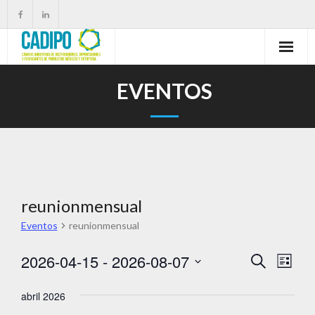
Skip
to
content
EVENTOS
reunionmensual
Eventos
reunionmensual
2026-04-15
 - 
2026-08-07
E
E
B
L
ú
i
v
S
v
s
s
abril 2026
e
q
e
t
e
u