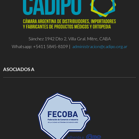
a
v
e
g
Sánchez 1942 Dto 2, Villa Gral. Mitre, CABA
a
Whatsapp: +5411 5845-8109 |
administracion@cadipo.org.ar
c
i
ASOCIADOS A
ó
n